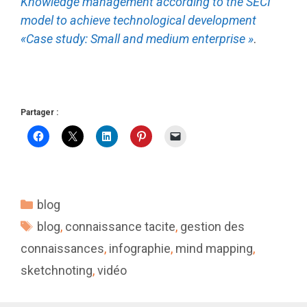
Knowledge management according to the SECI
model to achieve technological development
«Case study: Small and medium enterprise »
.
Partager :
Catégories
blog
Étiquettes
blog
,
connaissance tacite
,
gestion des
connaissances
,
infographie
,
mind mapping
,
sketchnoting
,
vidéo