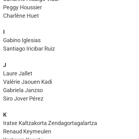
Peggy Houssier
Charlène Huet
I
Gabino Iglesias
Santiago Iricibar Ruiz
J
Laure Jallet
Valérie Jaouen Kadi
Gabriela Janzso
Siro Jover Pérez
K
Iratxe Kaltzakorta Zendagortagalartza
Renaud Keymeulen