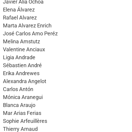
Javier Alía Ochoa
Elena Álvarez
Rafael Alvarez
Marta Alvarez Enrich
José Carlos Amo Peréz
Melina Amstutz
Valentine Anciaux
Ligia Andrade
Sébastien André
Erika Andrewes
Alexandra Angelot
Carlos Antón
Mónica Aranegui
Blanca Araujo
Mar Arias Ferias
Sophie Arfeuillères
Thierry Arnaud