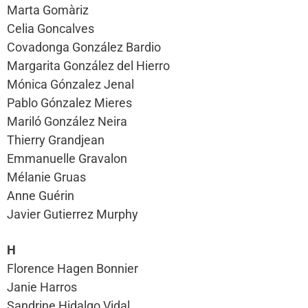
Marta Gomàriz
Celia Goncalves
Covadonga González Bardio
Margarita González del Hierro
Mónica Gónzalez Jenal
Pablo Gónzalez Mieres
Mariló González Neira
Thierry Grandjean
Emmanuelle Gravalon
Mélanie Gruas
Anne Guérin
Javier Gutierrez Murphy
H
Florence Hagen Bonnier
Janie Harros
Sandrine Hidalgo Vidal