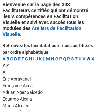
Bienvenue sur la page des 343
Facilitateurs certifiés qui ont démontré
leurs compétences en Facilitation
Visuelle et suivi avec succès tous les
modules des
Ateliers de Facilitation
Visuelle
.
Retrouvez les facilitatat.eurs.rices certifié.es
par ordre alphabétique:
A
B
C
D
E
F
G
H
I
J
K
L
M
N
O
P
Q
R
S
T
U
V
W
X
Y Z
A
Éric Abravanel
Françoise Acca
Adrián Ager Salcedo
Eduardo Alcalá
María Alcolea