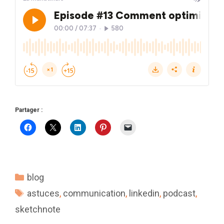
Partager :
Catégories
blog
Étiquettes
astuces
,
communication
,
linkedin
,
podcast
,
sketchnote