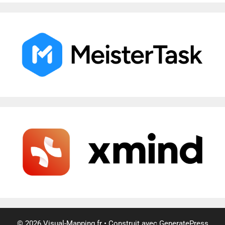
© 2026 Visual-Mapping.fr
• Construit avec
GeneratePress