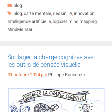
Catégories
blog
Étiquettes
blog
,
carte mentale
,
dessin
,
IA
,
innovation
,
Intelligence artificielle
,
logiciel
,
mind mapping
,
MindMeister
Soulager la charge cognitive avec
les outils de pensée visuelle
31 octobre 2024
par
Philippe Boukobza