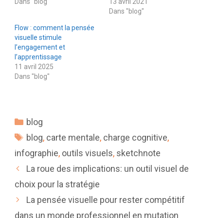
Dans "blog"
13 avril 2021
Dans "blog"
Flow : comment la pensée
visuelle stimule
l’engagement et
l’apprentissage
11 avril 2025
Dans "blog"
Catégories
blog
Étiquettes
blog
,
carte mentale
,
charge cognitive
,
infographie
,
outils visuels
,
sketchnote
La roue des implications: un outil visuel de
choix pour la stratégie
La pensée visuelle pour rester compétitif
dans un monde professionnel en mutation