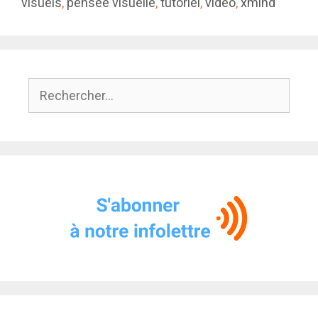
visuels
,
pensée visuelle
,
tutoriel
,
vidéo
,
xmind
Rechercher :