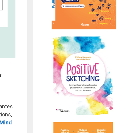
s
vantes
tions,
Mind