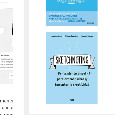
léments
 faudra
 termes