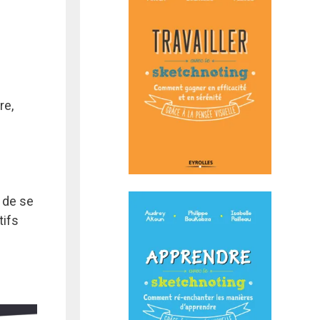
re,
 de se
tifs