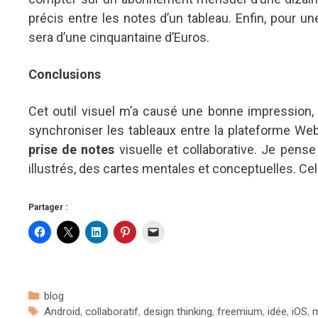
précis entre les notes d’un tableau. Enfin, pour un
sera d’une cinquantaine d’Euros.
Conclusions
Cet outil visuel m’a causé une bonne impression, de
synchroniser les tableaux entre la plateforme Web 
prise de notes
visuelle et collaborative. Je pens
illustrés, des cartes mentales et conceptuelles. Cel
Partager :
Catégories
blog
Étiquettes
Android
,
collaboratif
,
design thinking
,
freemium
,
idée
,
iOS
,
m