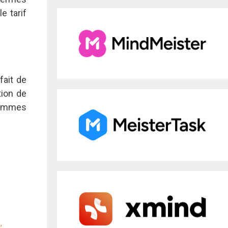
e tarif
fait de
tion de
grammes
e
,