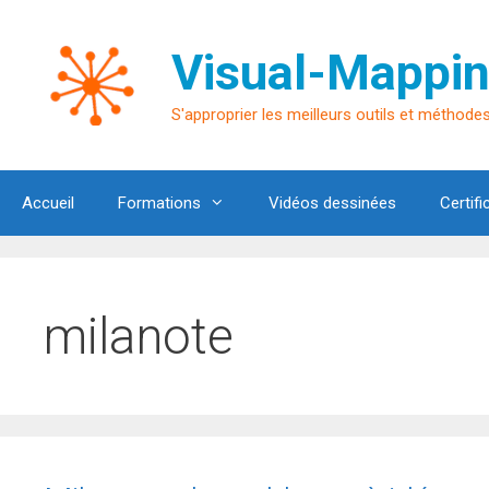
Aller
au
Visual-Mappin
contenu
S'approprier les meilleurs outils et méthodes 
Accueil
Formations
Vidéos dessinées
Certifi
milanote