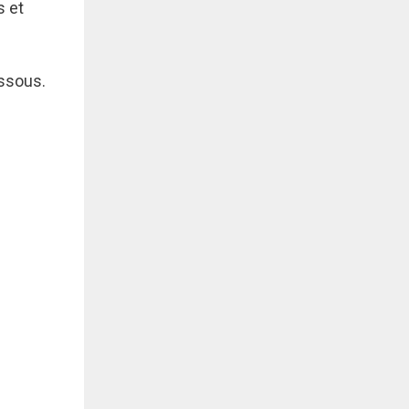
s et
essous.