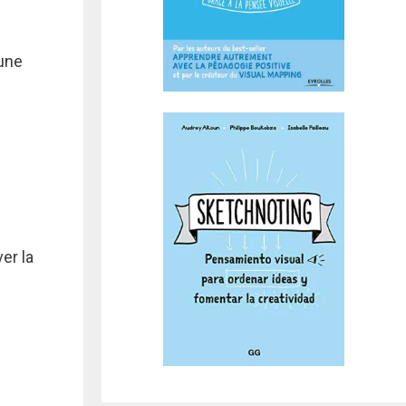
une
er la