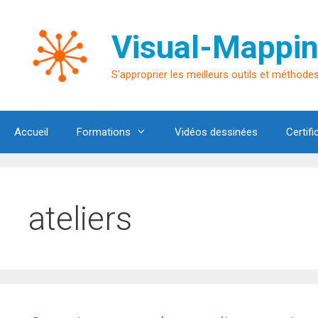
Aller
au
Visual-Mappin
contenu
S'approprier les meilleurs outils et méthodes 
Accueil
Formations
Vidéos dessinées
Certifi
ateliers