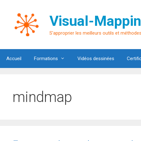
Aller
au
Visual-Mappin
contenu
S'approprier les meilleurs outils et méthodes 
Accueil
Formations
Vidéos dessinées
Certifi
mindmap