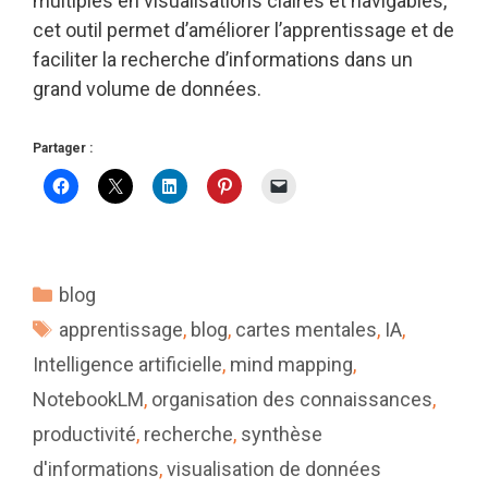
multiples en visualisations claires et navigables,
cet outil permet d’améliorer l’apprentissage et de
faciliter la recherche d’informations dans un
grand volume de données.
Partager :
Catégories
blog
Étiquettes
apprentissage
,
blog
,
cartes mentales
,
IA
,
Intelligence artificielle
,
mind mapping
,
NotebookLM
,
organisation des connaissances
,
productivité
,
recherche
,
synthèse
d'informations
,
visualisation de données