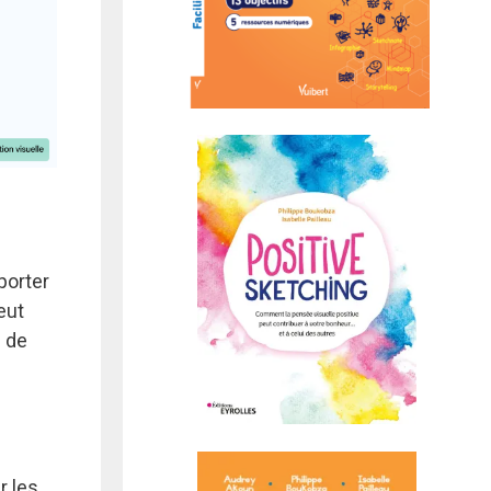
porter
eut
e de
r les