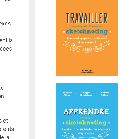
lexes
ent la
accès
te
n :
s et
érents
e la