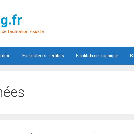
g.fr
de facilitation visuelle
cation
Facilitateurs Certifiés
Facilitation Graphique
B
nnées