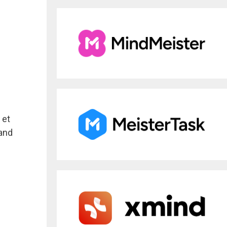
 et
rand