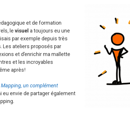
pédagogique et de formation
els, le
visuel
a toujours eu une
isais par exemple depuis très
s
. Les ateliers proposés par
xions et d’enrichir ma mallette
tres et les incroyables
même après!
l Mapping, un complément
j’ai eu envie de partager également
apping.