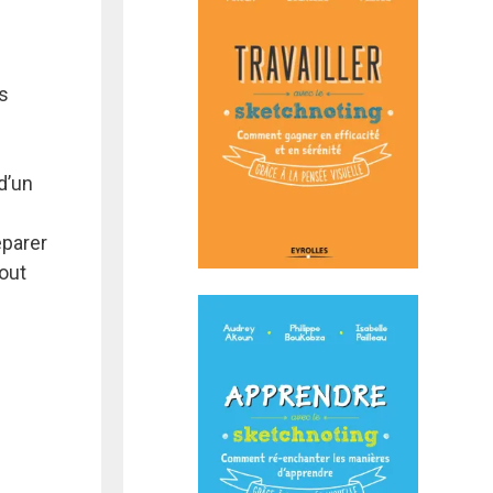
es
 d’un
éparer
tout