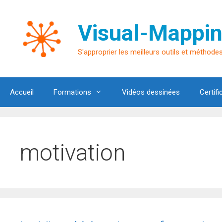
Aller
au
Visual-Mappin
contenu
S'approprier les meilleurs outils et méthodes 
Accueil
Formations
Vidéos dessinées
Certifi
motivation