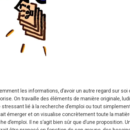
emment les informations, d’avoir un autre regard sur soi
lorise. On travaille des éléments de manière originale, lud
tressant lié à la recherche d’emploi ou tout simplement 
 fait émerger et on visualise concrètement toute la matièr
he d’emploi. Il ne s’agit bien sûr que d’une proposition. U
ourrait être proposé en fonction de son groupe, des besoins