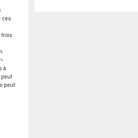
u
e ces
 trois
un
r-
s à
a peut
ls peut