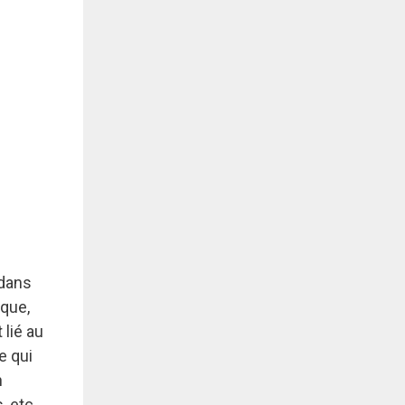
 dans
ique,
lié au
e qui
n
, etc.