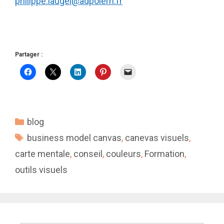
philippe.laugel@adpolerh.fr
Partager :
Catégories
blog
Étiquettes
business model canvas
,
canevas visuels
,
carte mentale
,
conseil
,
couleurs
,
Formation
,
outils visuels