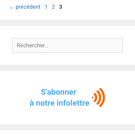
Page
Page
Page
←
précédent
1
2
3
Rechercher :