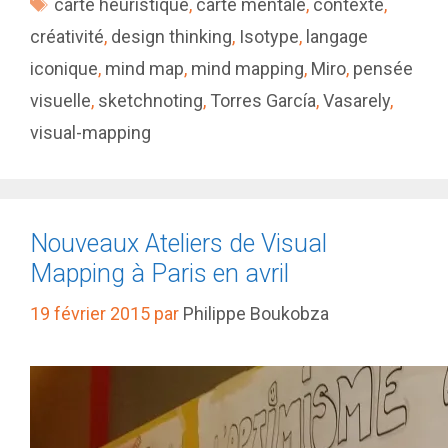
Étiquettes
carte heuristique
,
carte mentale
,
contexte
,
créativité
,
design thinking
,
Isotype
,
langage
iconique
,
mind map
,
mind mapping
,
Miro
,
pensée
visuelle
,
sketchnoting
,
Torres García
,
Vasarely
,
visual-mapping
Nouveaux Ateliers de Visual
Mapping à Paris en avril
19 février 2015
par
Philippe Boukobza