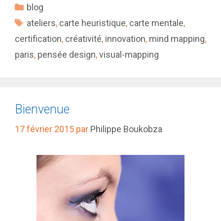
Catégories
blog
Étiquettes
ateliers
,
carte heuristique
,
carte mentale
,
certification
,
créativité
,
innovation
,
mind mapping
,
paris
,
pensée design
,
visual-mapping
Bienvenue
17 février 2015
par
Philippe Boukobza