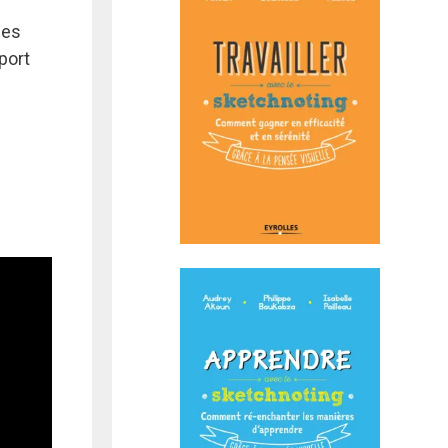
ces
pport