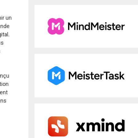
nir un
ande
tal.
us
s
onçu
tion
ment
ans