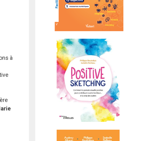
tons à
tive
ière
arie