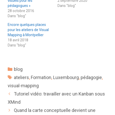
visuels pour les
2 septembre 2020
pédagogues »
Dans "blog"
28 octobre 2016
Dans "blog"
Encore quelques places
pour les ateliers de Visual
Mapping à Montpellier
18 avril 2018
Dans "blog"
Catégories
blog
Étiquettes
ateliers
,
Formation
,
Luxembourg
,
pédagogie
,
visual-mapping
Tutoriel vidéo: travailler avec un Kanban sous
XMind
Quand la carte conceptuelle devient une