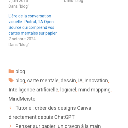
7 juin 2015
Dans "blog"
Dans "blog"
L’ère de la conversation
visuelle : Pixtral, l’IA Open
Source qui comprend vos
cartes mentales sur papier
7 octobre 2024
Dans "blog"
Catégories
blog
Étiquettes
blog
,
carte mentale
,
dessin
,
IA
,
innovation
,
Intelligence artificielle
,
logiciel
,
mind mapping
,
MindMeister
Tutoriel: créer des designs Canva
directement depuis ChatGPT
Penser sur papier: un crayon à la main