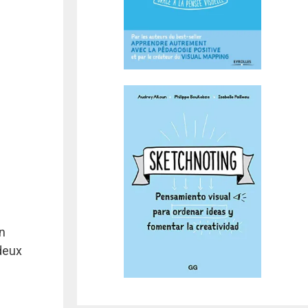
en
deux