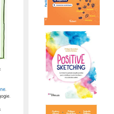
c
gne
.
gogie.
s