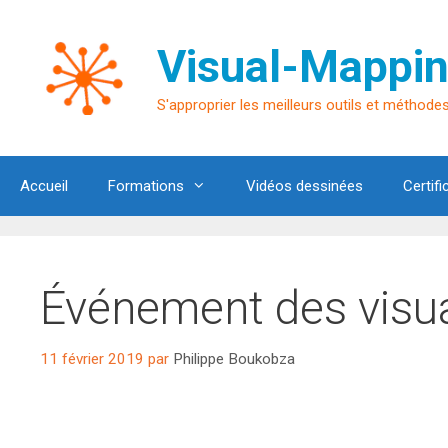
Aller
au
Visual-Mappin
contenu
S'approprier les meilleurs outils et méthodes 
Accueil
Formations
Vidéos dessinées
Certifi
Événement des visu
11 février 2019
par
Philippe Boukobza