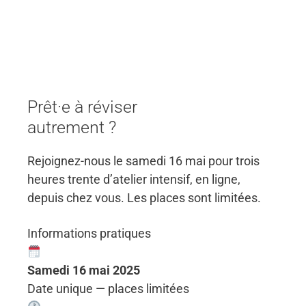
Nous ne proposons pas une « méthode miracle ». Nous
partageons des outils qui ont fait leurs preuves, issus de la
pensée visuelle, de la pédagogie active et de l’ingénierie
visuelle en formation.
Prêt·e à réviser
autrement ?
Rejoignez-nous le samedi 16 mai pour trois
heures trente d’atelier intensif, en ligne,
depuis chez vous. Les places sont limitées.
Informations pratiques
Samedi 16 mai 2025
Date unique — places limitées